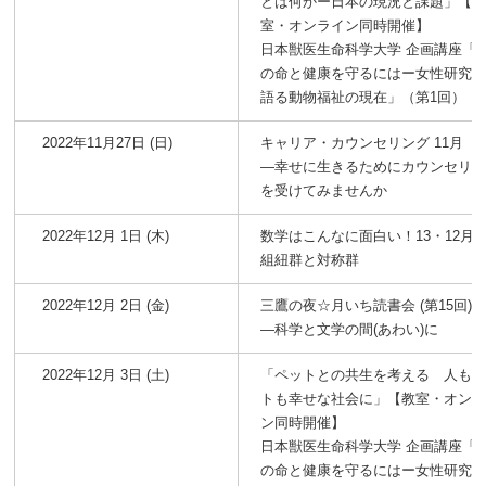
とは何かー日本の現況と課題」【
室・オンライン同時開催】
日本獣医生命科学大学 企画講座「
の命と健康を守るにはー女性研究
語る動物福祉の現在」（第1回）
2022年11月27日 (日)
キャリア・カウンセリング 11月
―幸せに生きるためにカウンセリ
を受けてみませんか
2022年12月 1日 (木)
数学はこんなに面白い！13・12月
組紐群と対称群
2022年12月 2日 (金)
三鷹の夜☆月いち読書会 (第15回)
―科学と文学の間(あわい)に
2022年12月 3日 (土)
「ペットとの共生を考える 人も
トも幸せな社会に」【教室・オン
ン同時開催】
日本獣医生命科学大学 企画講座「
の命と健康を守るにはー女性研究