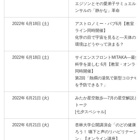
エジソンとその愛弟子サミュエル
ンサルの「静かな」革命
2022年 6月18日 (土)
アストロノミー・パブ6月【教室・
ライン同時開催】
化学の目で宇宙を見ると―天体の
環境はどうやって決まる？
2022年 6月18日 (土)
サイエンスフロントMITAKA―最先
科学を楽しむ 6月【教室・オンライ
同時開催】
第2回「熱燗の湯気で新型コロナや
を予防できる？」
2022年 6月21日 (火)
みたか星空散歩―7月の星空解説と
トーク
[七夕スペシャル]
2022年 6月21日 (火)
杏林大学公開講演会「のどの健康
ろう！ 嚥下と声のリハビリテーシ
ン」【オンライン講座】