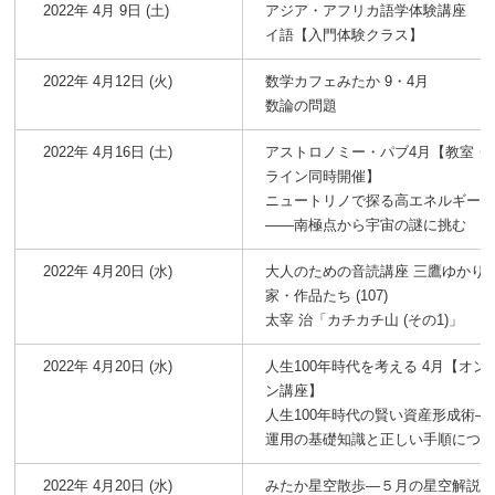
2022年 4月 9日 (土)
アジア・アフリカ語学体験講座 
イ語【入門体験クラス】
2022年 4月12日 (火)
数学カフェみたか 9・4月
数論の問題
2022年 4月16日 (土)
アストロノミー・パブ4月【教室・
ライン同時開催】
ニュートリノで探る高エネルギー
――南極点から宇宙の謎に挑む
2022年 4月20日 (水)
大人のための音読講座 三鷹ゆかり
家・作品たち (107)
太宰 治「カチカチ山 (その1)」
2022年 4月20日 (水)
人生100年時代を考える 4月【オン
ン講座】
人生100年時代の賢い資産形成術―
運用の基礎知識と正しい手順につ
2022年 4月20日 (水)
みたか星空散歩―５月の星空解説