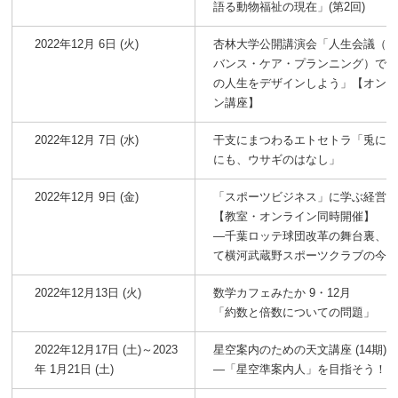
語る動物福祉の現在」(第2回)
2022年12月 6日 (火)
杏林大学公開講演会「人生会議（
バンス・ケア・プランニング）で 
の人生をデザインしよう」【オン
ン講座】
2022年12月 7日 (水)
干支にまつわるエトセトラ「兎に
にも、ウサギのはなし」
2022年12月 9日 (金)
「スポーツビジネス」に学ぶ経営
【教室・オンライン同時開催】
―千葉ロッテ球団改革の舞台裏、
て横河武蔵野スポーツクラブの今
2022年12月13日 (火)
数学カフェみたか 9・12月
「約数と倍数についての問題」
2022年12月17日 (土)～2023
星空案内のための天文講座 (14期
年 1月21日 (土)
―「星空準案内人」を目指そう！