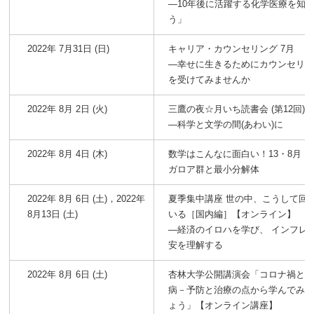
―10年後に活躍する化学医療を知
う」
2022年 7月31日 (日)
キャリア・カウンセリング 7月
―幸せに生きるためにカウンセリ
を受けてみませんか
2022年 8月 2日 (火)
三鷹の夜☆月いち読書会 (第12回)
―科学と文学の間(あわい)に
2022年 8月 4日 (木)
数学はこんなに面白い！13・8月
ガロア群と最小分解体
2022年 8月 6日 (土)，2022年
夏季集中講座 世の中、こうして回
8月13日 (土)
いる［国内編］【オンライン】
―経済のイロハを学び、 インフレ
安を理解する
2022年 8月 6日 (土)
杏林大学公開講演会「コロナ禍と
病－予防と治療の点から学んでみ
ょう」【オンライン講座】