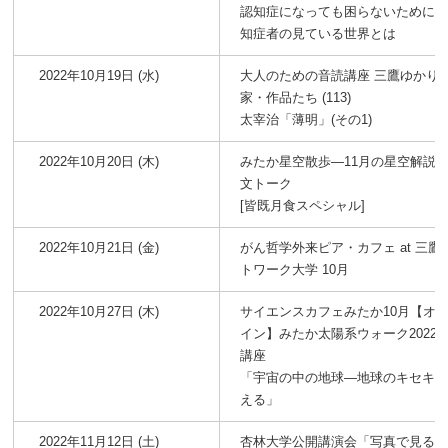
認知症になっても困らないために
知症者の見ている世界とは
2022年10月19日 (水)
大人のための音読講座 三鷹ゆかり
家・作品たち (113)
太宰治「薄明」(その1)
2022年10月20日 (木)
みたか星空散歩―11月の星空解説
文トーク
[皆既月食スペシャル]
2022年10月21日 (金)
がん哲学外来ピア・カフェ at 三鷹
トワーク大学 10月
2022年10月27日 (木)
サイエンスカフェみたか10月【オ
イン】みたか太陽系ウォーク2022
講座
「宇宙の中の地球―地球のキセキ
える」
2022年11月12日 (土)
杏林大学公開講演会「写真で見る