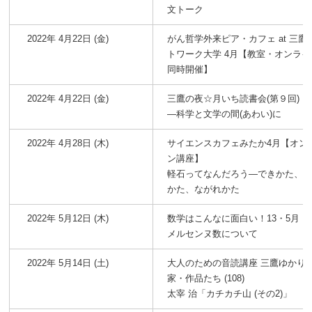
文トーク
2022年 4月22日 (金)
がん哲学外来ピア・カフェ at 三鷹
トワーク大学 4月【教室・オンライ
同時開催】
2022年 4月22日 (金)
三鷹の夜☆月いち読書会(第９回)
―科学と文学の間(あわい)に
2022年 4月28日 (木)
サイエンスカフェみたか4月【オン
ン講座】
軽石ってなんだろう―できかた、
かた、ながれかた
2022年 5月12日 (木)
数学はこんなに面白い！13・5月
メルセンヌ数について
2022年 5月14日 (土)
大人のための音読講座 三鷹ゆかり
家・作品たち (108)
太宰 治「カチカチ山 (その2)」