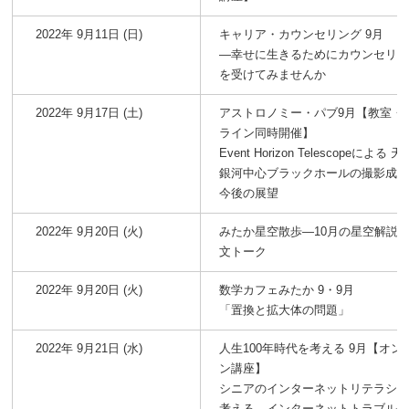
2022年 9月11日 (日)
キャリア・カウンセリング 9月
―幸せに生きるためにカウンセリ
を受けてみませんか
2022年 9月17日 (土)
アストロノミー・パブ9月【教室・
ライン同時開催】
Event Horizon Telescopeによる 
銀河中心ブラックホールの撮影成
今後の展望
2022年 9月20日 (火)
みたか星空散歩―10月の星空解説
文トーク
2022年 9月20日 (火)
数学カフェみたか 9・9月
「置換と拡大体の問題」
2022年 9月21日 (水)
人生100年時代を考える 9月【オン
ン講座】
シニアのインターネットリテラシ
考える―インターネットトラブル