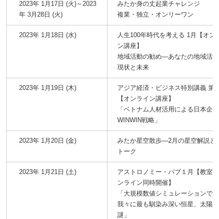
2023年 1月17日 (火)～2023
みたか身の丈起業チャレンジ
年 3月28日 (火)
複業・独立・オンリーワン
2023年 1月18日 (水)
人生100年時代を考える 1月【オン
ン講座】
地域活動の勧め―あなたの地域活
現状と未来
2023年 1月19日 (木)
アジア経済・ビジネス特別講義 第2
【オンライン講座】
「ベトナム人材活用による日本企
WINWIN戦略」
2023年 1月20日 (金)
みたか星空散歩―2月の星空解説と
トーク
2023年 1月21日 (土)
アストロノミー・パブ１月【教室
ンライン同時開催】
「大規模数値シミュレーションで
我々に最も馴染み深い恒星、太陽
謎」