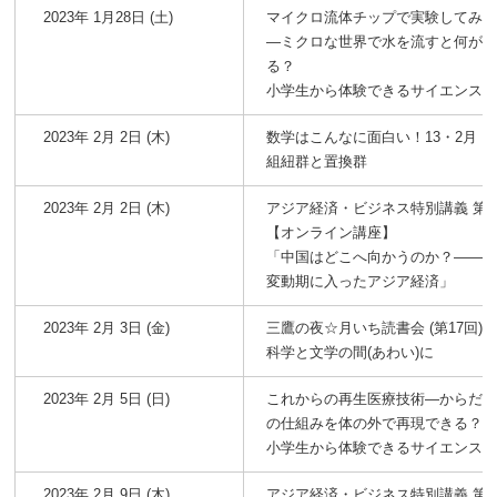
2023年 1月28日 (土)
マイクロ流体チップで実験してみ
―ミクロな世界で水を流すと何が
る？
小学生から体験できるサイエンス
2023年 2月 2日 (木)
数学はこんなに面白い！13・2月
組紐群と置換群
2023年 2月 2日 (木)
アジア経済・ビジネス特別講義 第4
【オンライン講座】
「中国はどこへ向かうのか？――
変動期に入ったアジア経済」
2023年 2月 3日 (金)
三鷹の夜☆月いち読書会 (第17回)
科学と文学の間(あわい)に
2023年 2月 5日 (日)
これからの再生医療技術―からだ
の仕組みを体の外で再現できる？
小学生から体験できるサイエンス
2023年 2月 9日 (木)
アジア経済・ビジネス特別講義 第5