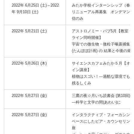
2022年 6月25日 (土)～2022
みたか学校インターンシップ（春
年 9月10日 (土)
リニューアル再募集 オンデマン
信のみ
2022年 5月21日 (土)
アストロノミー・パブ5月【教室・
ライン同時開催】
宇宙での微生物・微粒子曝露捕集
(たんぽぽ計画) の 結果と今後の発
2022年 5月26日 (木)
サイエンスカフェみたか５月【オ
イン講座】
植物はスゴい！―過酷な環境でも
残るしくみ
2022年 5月27日 (金)
三鷹の夜☆月いち読書会 (第10回)
―科学と文学の間(あわい)に
2022年 5月27日 (金)
インタラクティブ・フォーカシン
ベースにしたピア・カウンセリン
座