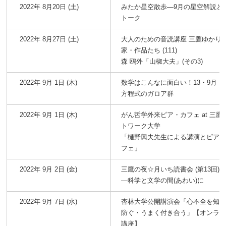
2022年 8月20日 (土)
みたか星空散歩―9月の星空解説と
トーク
2022年 8月27日 (土)
大人のための音読講座 三鷹ゆかり
家・作品たち (111)
森 鴎外「山椒大夫」(その3)
2022年 9月 1日 (木)
数学はこんなに面白い！13・9月
方程式のガロア群
2022年 9月 1日 (木)
がん哲学外来ピア・カフェ at 三鷹
トワーク大学
「樋野興夫先生による講演とピア
フェ」
2022年 9月 2日 (金)
三鷹の夜☆月いち読書会 (第13回)
―科学と文学の間(あわい)に
2022年 9月 7日 (水)
杏林大学公開講演会「心不全を知
防ぐ・うまく付き合う」【オンラ
講座】