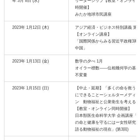
年 3月 8日 (水)
リーダーシップ【教室・オンライ
時開催】
みたか地球市民講座
2023年 1月12日 (木)
アジア経済・ビジネス特別講義 第1
【オンライン講座】
「国際関係からみる習近平政権3期
中国」
2023年 1月13日 (金)
数学の夕べ 1月
オイラー標数――位相幾何学の基
不変量
2023年 1月15日 (日)
【中止・延期】「多くの命を救う
にできることーシェルターメディ
ン 動物福祉と公衆衛生を考える
【教室・オンライン同時開催】
日本獣医生命科学大学 企画講座「
の命と健康を守るにはー女性研究
語る動物福祉の現在」(第3回)