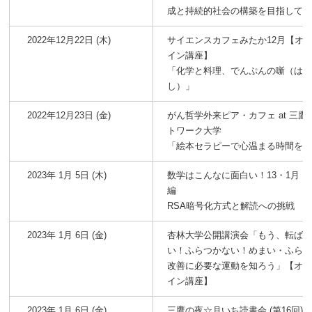
成と持続的社会の構築を目指して
2022年12月22日 (木)
サイエンスカフェみたか12月【オ
イン講座】
「化学と料理、でんぷんの噺（は
し）」
2022年12月23日 (金)
がん哲学外来ピア・カフェ at 三鷹
トワーク大学
「絵本セラピーで心温まる時間を
2023年 1月 5日 (木)
数学はこんなに面白い！13・1月 
編
RSA暗号化方式と解読への挑戦
2023年 1月 6日 (金)
杏林大学公開講演会「もう、転ば
い！ふらつかない！めまい・ふら
改善に必要な運動を知ろう」【オ
イン講座】
2023年 1月 6日 (金)
三鷹の夜☆月いち読書会 (第16回)