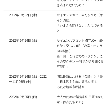
き込まれないために
2022年 9月22日 (木)
サイエンスカフェみたか９月【オ
イン講座】
「いまさら聞けない、AIにできる
と」
2022年 9月24日 (土)
サイエンスフロントMITAKA―最先
科学を楽しむ 9月【教室・オンライ
同時開催】
第５回「これまでのワクチン、こ
らのワクチン ―科学が切り開く新
可能性」
2022年 9月24日 (土)～2022
明治維新における「公論」と「暴
年11月26日 (土)
―日本民主主義の源流を探る
みたか地球市民講座
2022年 9月25日 (日)
大人のための音読講座 三鷹ゆかり
家・作品たち (112)