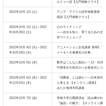
ルドゥー語【入門体験クラス】
2022年10月 1日 (土)
アジア・アフリカ語学体験講座 
国語【入門体験クラス】
2022年10月 1日 (土)～2022
心のライティング
年10月29日 (土)
――自分を知り、育てるための文
作ワークショップ
2022年10月 4日 (火)～2022
アニメーション文化講座 第9回「ア
年10月18日 (火)
メーター大塚康生の仕事」
2022年10月 6日 (木)
数学はこんなに面白い！13・10月
円周等分方程式のべき根表示につ
2022年10月 6日 (木)～2022
「消費者」とは誰か――日本現代
年12月15日 (木)
ら考える 【オンライン講座】
みたか地球市民講座
2022年10月 7日 (金)
杏林大学公開講演会「読み継がれ
『論語』の魅力」【オンライン講