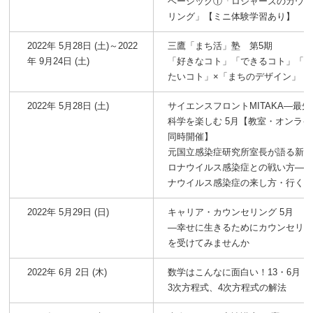
ベーシック①「ロジャーズのカウ
リング」【ミニ体験学習あり】
2022年 5月28日 (土)～2022
三鷹「まち活」塾 第5期
年 9月24日 (土)
「好きなコト」「できるコト」「
たいコト」×「まちのデザイン」
2022年 5月28日 (土)
サイエンスフロントMITAKA―最先
科学を楽しむ 5月【教室・オンライ
同時開催】
元国立感染症研究所室長が語る新
ロナウイルス感染症との戦い方―
ナウイルス感染症の来し方・行く
2022年 5月29日 (日)
キャリア・カウンセリング 5月
―幸せに生きるためにカウンセリ
を受けてみませんか
2022年 6月 2日 (木)
数学はこんなに面白い！13・6月
3次方程式、4次方程式の解法