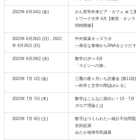
2022年 6月24日 (金)
がん哲学外来ピア・カフェ at 三鷹
トワーク大学 6月【教室・オンライ
同時開催】
2022年 6月26日 (日)，2022
中外製薬キッズラボ
年 6月26日 (日)
―身近な食物からDNAをとりだそ
2022年 6月29日 (水)
数学の夕べ 6月
「スピンへの旅」
2022年 7月 1日 (金)
三鷹の夜☆月いち読書会 (第11回)
―科学と文学の間(あわい)に
2022年 7月 7日 (木)
数学はこんなに面白い！13・7月
ガロア理論とは
2022年 7月 9日 (土)
数字はつくられた―統計不信問題
史的起源
みたか地球市民講座