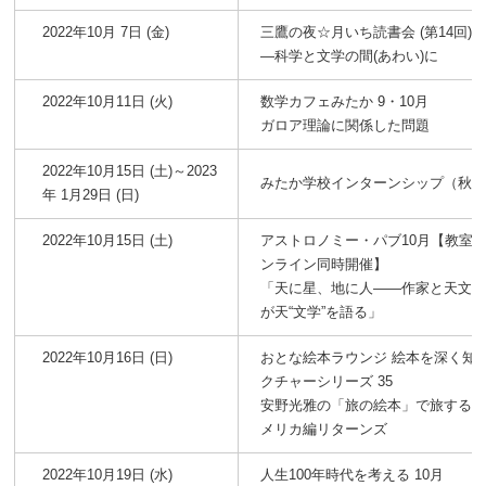
2022年10月 7日 (金)
三鷹の夜☆月いち読書会 (第14回)
―科学と文学の間(あわい)に
2022年10月11日 (火)
数学カフェみたか 9・10月
ガロア理論に関係した問題
2022年10月15日 (土)～2023
みたか学校インターンシップ（秋
年 1月29日 (日)
2022年10月15日 (土)
アストロノミー・パブ10月【教室
ンライン同時開催】
「天に星、地に人――作家と天文
が天“文学”を語る」
2022年10月16日 (日)
おとな絵本ラウンジ 絵本を深く知
クチャーシリーズ 35
安野光雅の「旅の絵本」で旅する
メリカ編リターンズ
2022年10月19日 (水)
人生100年時代を考える 10月