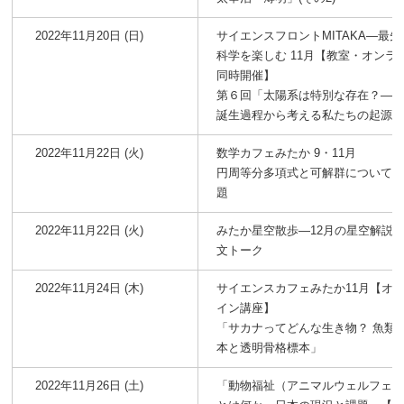
2022年11月20日 (日)
サイエンスフロントMITAKA―最先
科学を楽しむ 11月【教室・オンラ
同時開催】
第６回「太陽系は特別な存在？―
誕生過程から考える私たちの起源
2022年11月22日 (火)
数学カフェみたか 9・11月
円周等分多項式と可解群について
題
2022年11月22日 (火)
みたか星空散歩―12月の星空解説
文トーク
2022年11月24日 (木)
サイエンスカフェみたか11月【オ
イン講座】
「サカナってどんな生き物？ 魚類
本と透明骨格標本」
2022年11月26日 (土)
「動物福祉（アニマルウェルフェ