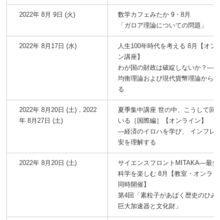
2022年 8月 9日 (火)
数学カフェみたか 9・8月
「ガロア理論についての問題」
2022年 8月17日 (水)
人生100年時代を考える 8月【オン
ン講座】
わが国の財政は破綻しないか？―
均衡理論および現代貨幣理論から
る
2022年 8月20日 (土)，2022
夏季集中講座 世の中、こうして回
年 8月27日 (土)
いる［国際編］【オンライン】
―経済のイロハを学び、 インフレ
安を理解する
2022年 8月20日 (土)
サイエンスフロントMITAKA―最先
科学を楽しむ 8月【教室・オンライ
同時開催】
第4回「素粒子があばく歴史のひみ
巨大加速器と文化財」