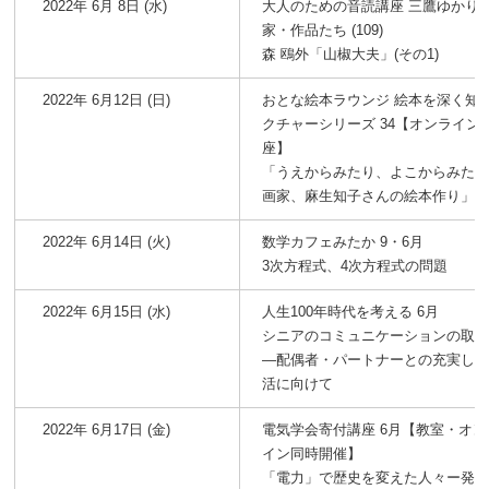
2022年 6月 8日 (水)
大人のための音読講座 三鷹ゆかり
家・作品たち (109)
森 鴎外「山椒大夫」(その1)
2022年 6月12日 (日)
おとな絵本ラウンジ 絵本を深く知
クチャーシリーズ 34【オンライン
座】
「うえからみたり、よこからみた
画家、麻生知子さんの絵本作り」
2022年 6月14日 (火)
数学カフェみたか 9・6月
3次方程式、4次方程式の問題
2022年 6月15日 (水)
人生100年時代を考える 6月
シニアのコミュニケーションの取
―配偶者・パートナーとの充実し
活に向けて
2022年 6月17日 (金)
電気学会寄付講座 6月【教室・オン
イン同時開催】
「電力」で歴史を変えた人々ー発