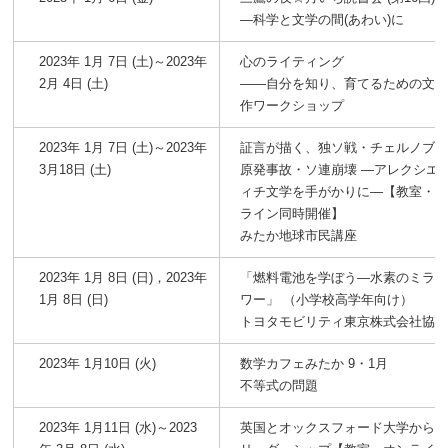
―科学と文学の間(あわい)に
2023年 1月 7日 (土)～2023年
心のライティング
2月 4日 (土)
――自分を知り、育てるための文
作ワークショップ
2023年 1月 7日 (土)～2023年
証言が描く、独ソ戦・チェルノブ
3月18日 (土)
原発事故・ソ連崩壊 ―アレクシエ
ィチ文学を手がかりに―【教室・
ライン同時開催】
みたか地球市民講座
2023年 1月 8日 (日)，2023年
「燃料電池を学ぼう―水素のミラ
1月 8日 (日)
ワー」 （小学校高学年向け）
トヨタモビリティ東京株式会社協
2023年 1月10日 (火)
数学カフェみたか 9・1月
不等式の問題
2023年 1月11日 (水)～2023
英国とオックスフォード大学から