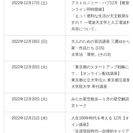
2022年12月17日 (土)
アストロノミー・パブ12月【教室
ンライン同時開催】
「えっ！便利な生活が天文観測を
すの？ ―電波天文学と人工電波利
共存について」
2022年12月18日 (日)
大人のための音読講座 三鷹ゆかり
家・作品たち (115)
太宰治「薄明」(その3)
2022年12月20日 (火)
「東京都のスタートアップ戦略に
て」【オンライン配信講座】
東京都公立大学法人 東京都立産業
大学院大学 寄付講座
2022年12月20日 (火)
みたか星空散歩―１月の星空解説
文トーク
2022年12月21日 (水)
人生100年時代を考える 12月【オ
イン講座】
「生涯現役時代―自律的キャリア