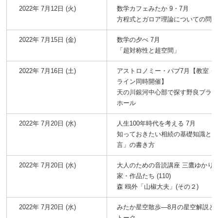
2022年 7月12日 (火)
数学カフェみたか 9・7月
方程式とガロア理論についての問
2022年 7月15日 (金)
数学の夕べ 7月
「超対称性と超空間」
2022年 7月16日 (土)
アストロノミー・パブ7月【教室・
ライン同時開催】
天の川銀河中心部で探す野良ブラ
ホール
2022年 7月20日 (水)
人生100年時代を考える 7月
知っておきたい相続の基礎知識と
言」の書き方
2022年 7月20日 (水)
大人のための音読講座 三鷹ゆかり
家・作品たち (110)
森 鴎外「山椒大夫」(その２)
2022年 7月20日 (水)
みたか星空散歩―8月の星空解説と
トーク