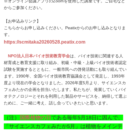
※オンライン会議アプリのZoomを使用した講座です。ご自宅など
からご参加ください。
【お申込みリンク】
こちらからお申し込みください。Peatixからのお申し込みとなりま
す。
https://scmitaka20260528.peatix.com
NPO法人日本バイオ技術教育学会
は、バイオ技術に関連する人
材育成と教育支援に取り組み、初級・中級・上級バイオ技術者認定
試験を実施するとともに、一般市民への啓発活動にも取り組んでい
ます。1990年、全国バイオ技術教育協議会として発足し、1993年
度より現在の学会となりました。2026年度5月より、サイエンスカ
フェみたかの企画を担当いたします。私たちが、発展していくバイ
オテクノロジーとそれを利用した製品やサービスを、納得して選ぶ
ために、ご一緒に考え、話し合っていきたいと思います。
（注）
国際植物の日
である毎年5月18日に因んで、
「サイエンスカフェみたか5月」は植物をメインテ