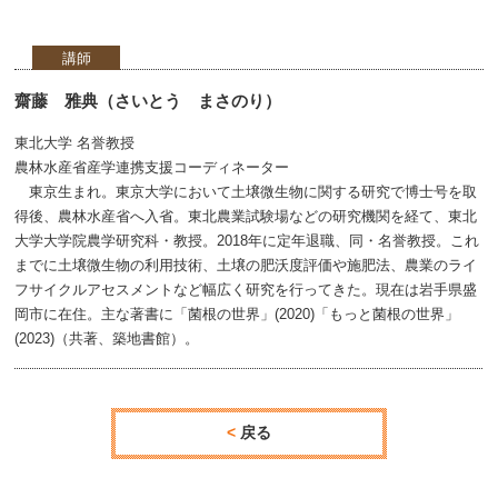
講師
齋藤 雅典（さいとう まさのり）
東北大学 名誉教授
農林水産省産学連携支援コーディネーター
東京生まれ。東京大学において土壌微生物に関する研究で博士号を取
得後、農林水産省へ入省。東北農業試験場などの研究機関を経て、東北
大学大学院農学研究科・教授。2018年に定年退職、同・名誉教授。これ
までに土壌微生物の利用技術、土壌の肥沃度評価や施肥法、農業のライ
フサイクルアセスメントなど幅広く研究を行ってきた。現在は岩手県盛
岡市に在住。主な著書に「菌根の世界」(2020)「もっと菌根の世界」
(2023)（共著、築地書館）。
戻る