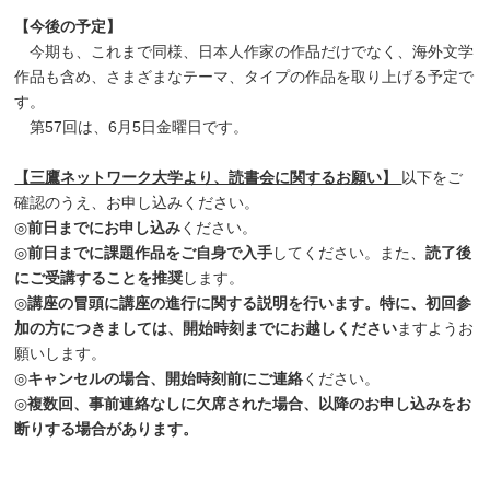
【今後の予定】
今期も、これまで同様、日本人作家の作品だけでなく、海外文学
作品も含め、さまざまなテーマ、タイプの作品を取り上げる予定で
す。
第57回は、6月5日金曜日です。
【三鷹ネットワーク大学より、読書会に関するお願い】
以下をご
確認のうえ、お申し込みください。
◎
前日までにお申し込み
ください。
◎
前日までに課題作品をご自身で入手
してください。また、
読了後
にご受講することを推奨
します。
◎
講座の冒頭に講座の進行に関する説明を行います。特に、初回参
加の方につきましては、開始時刻までにお越しください
ますようお
願いします。
◎
キャンセルの場合、開始時刻前にご連絡
ください。
◎
複数回、事前連絡なしに欠席された場合、以降のお申し込みをお
断りする場合があります。