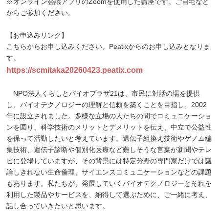
※オンライン会議アプリのZoomを使用した講座です。ご自宅など
からご参加ください。
【お申込みリンク】
こちらからお申し込みください。Peatixからのお申し込みとなりま
す。
https://scmitaka20260423.peatix.com
NPO法人くらしとバイオプラザ21は、市民に対話の場を提供
し、バイオテクノロジーの理解と信頼を築くことを目指し、2002
年に設立されました。多様な立場の人たちの間でコミュニケーショ
ンを図り、科学技術のメリットとデメリットを伝え、中立で公益性
を保って活動したいと考えています。遺伝子組換え技術やゲノム編
集技術、遺伝子診断や個別化医療など難しそうな言葉が新聞やテレ
ビに登場していますが、その背景には特定分野の専門家だけでは議
論しきれない生命倫理、サイエンスコミュニケーションなどの課題
もあります。私たちが、発展していくバイオテクノロジーとそれを
利用した製品やサービスを、納得して選ぶために、ご一緒に考え、
話し合っていきたいと思います。