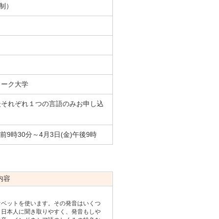
着制）
ワーク大学
後それぞれ１つの言語のみお申し込
。
午前9時30分～4月3日(金)午後9時
内容
ベットを使います。その発音はいくつ
、日本人に聞き取りやすく、発音もしや