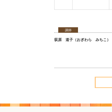
講師
荻原 道子（おぎわら みちこ）