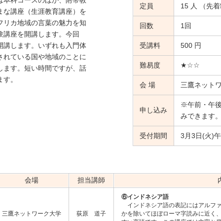
は本科コースのほか、附帯教
定員
15 人 （先
まな講座（生涯教育講座）を
フリカ地域の言葉の魅力を知
回数
1回
験講座を開講します。今回
開講します。いずれも入門体
受講料
500 円
されている国や地域のことに
難易度
★☆☆
します。短い時間ですが、話
ます。
会 場
三鷹ネット
】
※午前・午
申し込み
みできます
受付期間
3月3日(火)
会場
担当講師
⑥インドネシア語
インドネシア語の表記にはアルファ
三鷹ネットワーク大学
荻原 道子
かを除いてほぼローマ字読みに近く