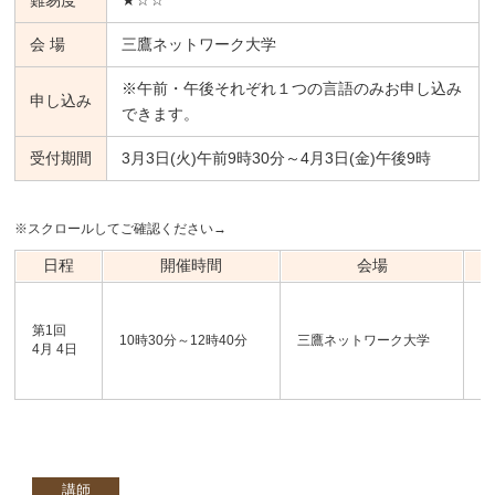
難易度
★☆☆
会 場
三鷹ネットワーク大学
※午前・午後それぞれ１つの言語のみお申し込み
申し込み
できます。
受付期間
3月3日(火)午前9時30分～4月3日(金)午後9時
※スクロールしてご確認ください→
日程
開催時間
会場
第1回
10時30分～12時40分
三鷹ネットワーク大学
シ
4月 4日
講師