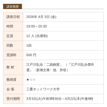
講座概要
講座日程
2026年 4月 3日 (金)
時間
19:00～20:30
定員
12 人 (先着制)
回数
1回
受講料
500 円
江戸川乱歩「二銭銅貨」 （『江戸川乱歩傑作
教 材
選』〈新潮文庫〉他 所収）
難易度
★☆☆
会 場
三鷹ネットワーク大学
受付期間
3月3日(火)午前9時30分～4月2日(木)午後9時