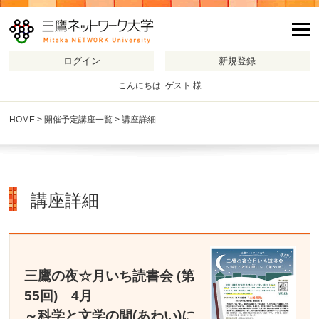
m
こんにちは ゲスト 様
HOME
>
開催予定講座一覧
> 講座詳細
講座詳細
三鷹の夜☆月いち読書会 (第
55回) 4月
～科学と文学の間(あわい)に