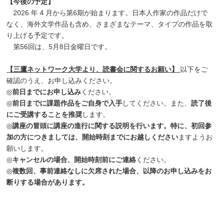
【今後の予定】
2026 年 4 月から第6期が始まります。日本人作家の作品だけで
なく、海外文学作品も含め、さまざまなテーマ、タイプの作品を取
り上げる予定です。
第56回は、5月8日金曜日です。
【三鷹ネットワーク大学より、読書会に関するお願い】
以下をご
確認のうえ、お申し込みください。
◎
前日までにお申し込み
ください。
◎
前日までに課題作品をご自身で入手
してください。また、
読了後
にご受講することを推奨
します。
◎
講座の冒頭に講座の進行に関する説明を行います。特に、初回参
加の方につきましては、開始時刻までにお越しください
ますようお
願いします。
◎
キャンセルの場合、開始時刻前にご連絡
ください。
◎
複数回、事前連絡なしに欠席された場合、以降のお申し込みをお
断りする場合があります。